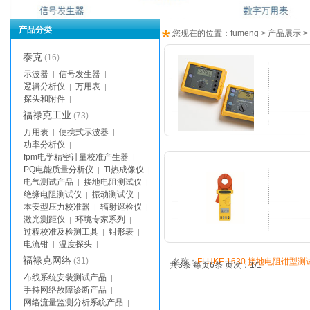
产品分类
您现在的位置：
fumeng
>
产品展示
>
泰克
(16)
示波器
信号发生器
|
|
逻辑分析仪
万用表
|
|
探头和附件
|
福禄克工业
(73)
万用表
便携式示波器
|
|
功率分析仪
|
名称：
Fluke 1625/1623 GEO 接
fpm电学精密计量校准产生器
|
PQ电能质量分析仪
Ti热成像仪
|
|
电气测试产品
接地电阻测试仪
|
|
绝缘电阻测试仪
振动测试仪
|
|
本安型压力校准器
辐射巡检仪
|
|
激光测距仪
环境专家系列
|
|
过程校准及检测工具
钳形表
|
|
电流钳
温度探头
|
|
福禄克网络
(31)
名称：
FLUKE 1630 接地电阻钳型测
共3条 每页6条 页次：1/1
布线系统安装测试产品
|
手持网络故障诊断产品
|
网络流量监测分析系统产品
|