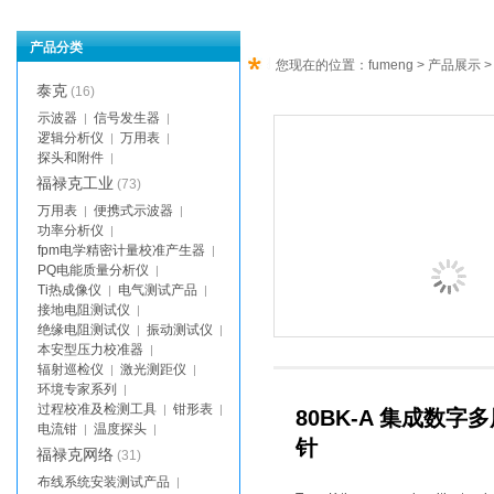
产品分类
您现在的位置：
fumeng
>
产品展示
>
泰克
(16)
示波器
信号发生器
|
|
逻辑分析仪
万用表
|
|
探头和附件
|
福禄克工业
(73)
万用表
便携式示波器
|
|
功率分析仪
|
fpm电学精密计量校准产生器
|
PQ电能质量分析仪
|
Ti热成像仪
电气测试产品
|
|
接地电阻测试仪
|
绝缘电阻测试仪
振动测试仪
|
|
本安型压力校准器
|
辐射巡检仪
激光测距仪
|
|
环境专家系列
|
过程校准及检测工具
钳形表
|
|
80BK-A 集成数字
电流钳
温度探头
|
|
针
福禄克网络
(31)
布线系统安装测试产品
|