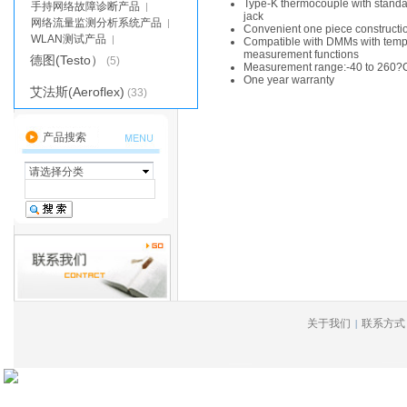
Type-K thermocouple with stand
手持网络故障诊断产品
|
jack
网络流量监测分析系统产品
|
Convenient one piece constructi
WLAN测试产品
|
Compatible with DMMs with temp
measurement functions
德图(Testo）
(5)
Measurement range:-40 to 260?
One year warranty
艾法斯(Aeroflex)
(33)
无线电综测仪
卫星模拟器
|
|
通用测试仪表
|
产品搜索
PXI模块化仪表
|
航空电子测试产品
|
请选择分类
PEM
(8)
优利德UNI-T
(16)
胜利仪器（VICTOR）
(8)
台湾固纬（GwINSTEK）
数字万用表
|
(15)
关于我们
联系方式
|